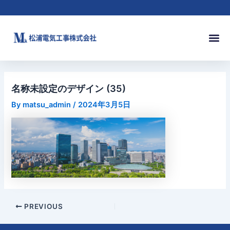
内
Post
容
navigation
を
メ
ス
ニ
キ
ュ
ッ
ー
プ
名称未設定のデザイン (35)
By
matsu_admin
/
2024年3月5日
PREVIOUS