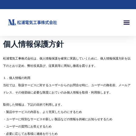
内
容
を
メ
ス
ニ
キ
ュ
ッ
個人情報保護方針
ー
プ
松浦電気工事株式会社は、個人情報保護を確実に実践していくために、個人情報保護方針を以
下のとおり定め、弊社役員及び、従業員等に周知し徹底を図ります。
１．個人情報の利用
当社では、取扱サービスに対するユーザーからのお問合せ時に、ユーザーの御名前、メールア
ドレス、その他登録に必要な限度におていのみ個人情報を取得・利用致します。
取得した情報は、下記の目的で利用します。
・製品やサービスの内容を、より充実したものにするため
・ユーザーに特別なサービスや新しい製品などの情報を的確にお知らせするため
・ユーザーの質問にお答えするため
・必要に応じてお客様に連絡を行うため