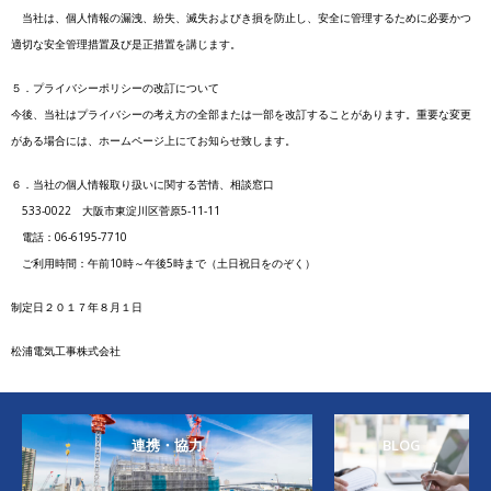
当社は、個人情報の漏洩、紛失、滅失およびき損を防止し、安全に管理するために必要かつ
適切な安全管理措置及び是正措置を講じます。
５．プライバシーポリシーの改訂について
今後、当社はプライバシーの考え方の全部または一部を改訂することがあります。重要な変更
がある場合には、ホームページ上にてお知らせ致します。
６．当社の個人情報取り扱いに関する苦情、相談窓口
533-0022 大阪市東淀川区菅原5-11-11
電話：06-6195-7710
ご利用時間：午前10時～午後5時まで（土日祝日をのぞく）
制定日２０１７年８月１日
松浦電気工事株式会社
連携・協力
BLOG