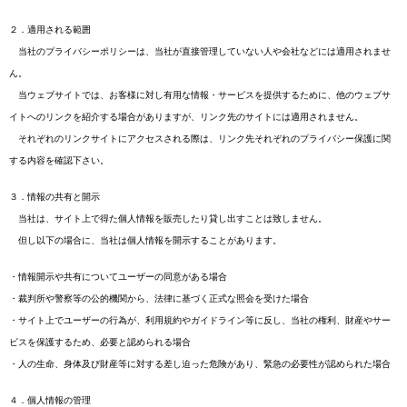
２．適用される範囲
当社のプライバシーポリシーは、当社が直接管理していない人や会社などには適用されませ
ん。
当ウェブサイトでは、お客様に対し有用な情報・サービスを提供するために、他のウェブサ
イトへのリンクを紹介する場合がありますが、リンク先のサイトには適用されません。
それぞれのリンクサイトにアクセスされる際は、リンク先それぞれのプライバシー保護に関
する内容を確認下さい。
３．情報の共有と開示
当社は、サイト上で得た個人情報を販売したり貸し出すことは致しません。
但し以下の場合に、当社は個人情報を開示することがあります。
・情報開示や共有についてユーザーの同意がある場合
・裁判所や警察等の公的機関から、法律に基づく正式な照会を受けた場合
・サイト上でユーザーの行為が、利用規約やガイドライン等に反し、当社の権利、財産やサー
ビスを保護するため、必要と認められる場合
・人の生命、身体及び財産等に対する差し迫った危険があり、緊急の必要性が認められた場合
４．個人情報の管理