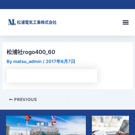
内
Post
容
navigation
を
メ
ス
ニ
キ
ュ
ッ
ー
プ
松浦社rogo400_60
By
matsu_admin
/
2017年8月7日
PREVIOUS
連携・協力
BLOG