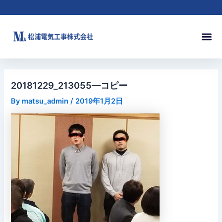
内
Post
容
navigation
を
メ
ス
ニ
キ
ュ
ッ
ー
プ
20181229_213055—コピー
By
matsu_admin
/
2019年1月2日