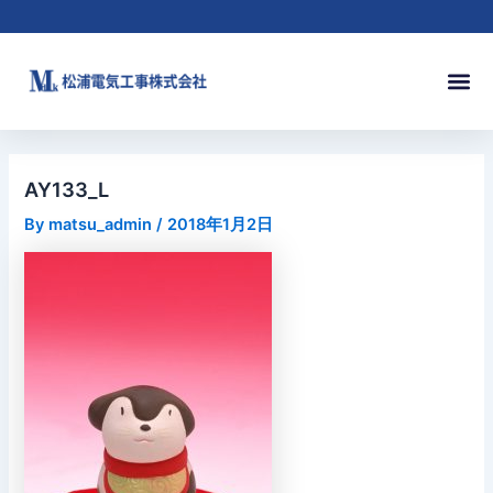
内
Post
容
navigation
を
メ
ス
ニ
キ
ュ
ッ
ー
プ
AY133_L
By
matsu_admin
/
2018年1月2日