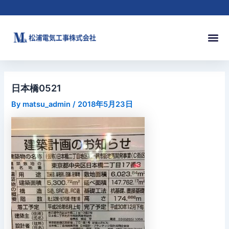
内
Post
容
navigation
を
メ
ス
ニ
キ
ュ
ッ
ー
プ
日本橋0521
By
matsu_admin
/
2018年5月23日