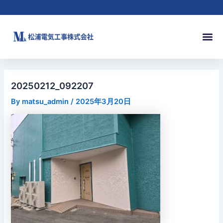
内
Post
容
navigation
を
メ
ス
ニ
キ
ュ
ッ
ー
プ
20250212_092207
By
matsu_admin
/
2025年3月20日