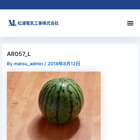
内
Post
容
navigation
を
メ
ス
ニ
キ
ュ
ッ
ー
プ
AR057_L
By
matsu_admin
/
2018年8月12日