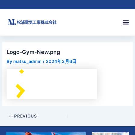
内
Post
容
navigation
を
メ
ス
ニ
キ
ュ
ッ
ー
プ
Logo-Gym-New.png
By
matsu_admin
/
2024年3月6日
PREVIOUS